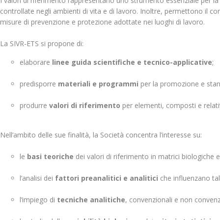
I valori di riferimento rappresentano uno strumento essenziale per la
controllate negli ambienti di vita e di lavoro. Inoltre, permettono il con
misure di prevenzione e protezione adottate nei luoghi di lavoro.
La SIVR-ETS si propone di:
elaborare
linee guida scientifiche e tecnico-applicative
;
predisporre
materiali e programmi
per la promozione e stan
produrre
valori di riferimento
per elementi, composti e relativ
Nell’ambito delle sue finalità, la Società concentra l’interesse su:
le
basi teoriche
dei valori di riferimento in matrici biologiche 
l’analisi dei
fattori preanalitici e analitici
che influenzano tali
l’impiego di
tecniche analitiche
, convenzionali e non convenz