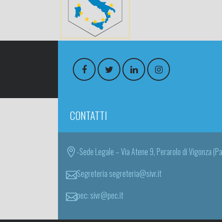
CONTATTI
-Sede Legale – Via Atene 9, Perarolo di Vigonza (P
Segreteria segreteria@sivr.it
pec: sivr@pec.it