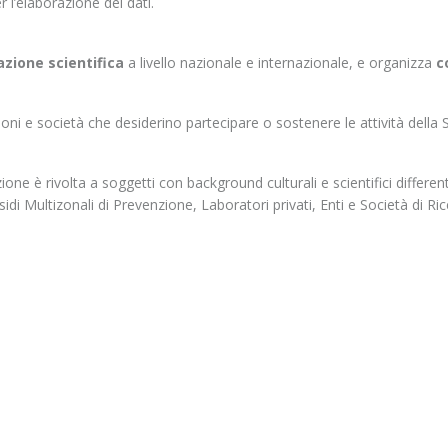
r l’elaborazione dei dati.
zione scientifica
a livello nazionale e internazionale, e organizza
c
oni e società che desiderino partecipare o sostenere le attività della 
zione è rivolta a soggetti con background culturali e scientifici differe
esidi Multizonali di Prevenzione, Laboratori privati, Enti e Società di R