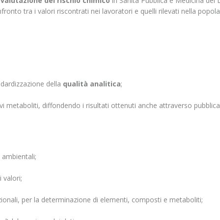
valutazione del rischio chimico
in Sanità Pubblica e Medicina del 
fronto tra i valori riscontrati nei lavoratori e quelli rilevati nella pop
dardizzazione della
qualità analitica
;
i metaboliti, diffondendo i risultati ottenuti anche attraverso pubblica
e ambientali;
 valori;
ionali, per la determinazione di elementi, composti e metaboliti;