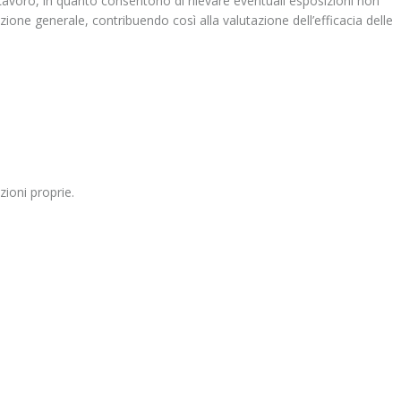
Lavoro, in quanto consentono di rilevare eventuali esposizioni non
olazione generale, contribuendo così alla valutazione dell’efficacia delle
zioni proprie.