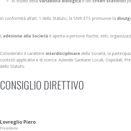
lo studio della
variabilità biologica
e dei
criteri statistici
pe
In conformità all’art. 1 dello Statuto, la SIVR-ETS promuove la
divulga
L’
adesione alla Società
è aperta a persone fisiche, enti, organizzazi
Considerato il carattere
interdisciplinare
della Società, la partecipa
contesti applicativi e di ricerca: Aziende Sanitarie Locali, Ospedali, Pr
dello Statuto.
CONSIGLIO DIRETTIVO
Lovreglio Piero
Presidente