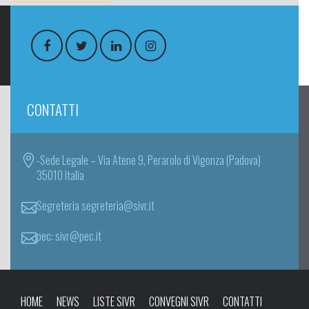
CONTATTI
-Sede Legale – Via Atene 9, Perarolo di Vigonza (Padova)
35010 Italia
Segreteria segreteria@sivr.it
pec: sivr@pec.it
HOME
NEWS
LISTE SIVR
CONVEGNI SIVR
CONTATTI